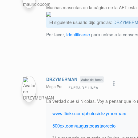
Muchas mascotas en la página de la AFT est
El siguiente usuario dijo gracias:
DRZYMERM
Por favor,
Identificarse
para unirse a la convers
DRZYMERMAN
Autor del tema
Mega Pro
FUERA DE LÍNEA
La verdad que sí Nicolas. Voy a pensar que lo m
www.flickr.com/photos/drzymerman/
500px.com/augustocastaorecio
" La memoria no guarda películas, guarda f