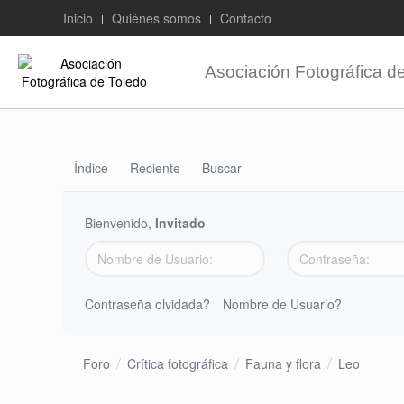
Inicio
Quiénes somos
Contacto
Asociación Fotográfica d
Índice
Reciente
Buscar
Bienvenido,
Invitado
Contraseña olvidada?
Nombre de Usuario?
Foro
Crítica fotográfica
Fauna y flora
Leo