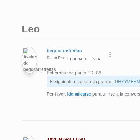
Leo
begocarrefreitas
Super Pro
FUERA DE LÍNEA
Enhorabuena por la FDLS!!
El siguiente usuario dijo gracias:
DRZYMERM
Por favor,
Identificarse
para unirse a la convers
JAVIER GALLEGO