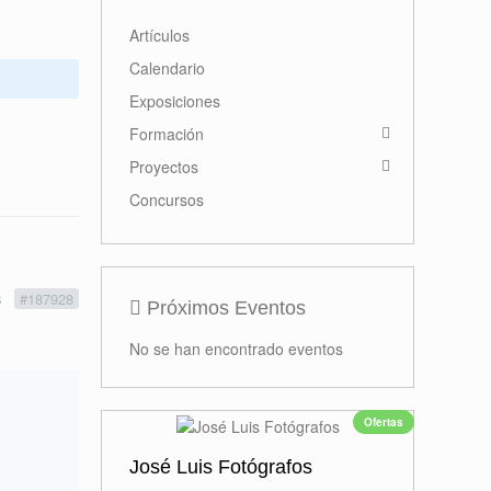
Primer premio
Miguel Navarro
Read more
8
#187928
Actividades
Artículos
Calendario
Exposiciones