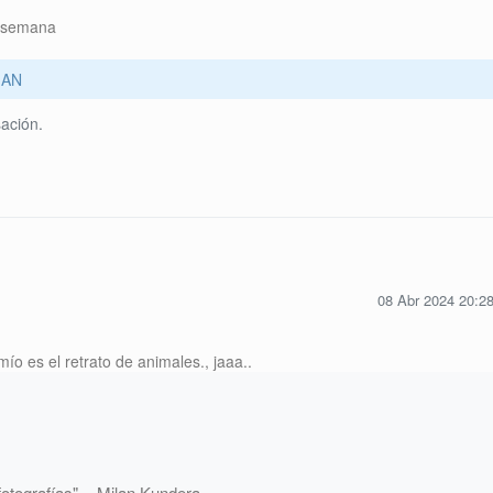
a semana
AN
ación.
08 Abr 2024 20:2
ío es el retrato de animales., jaaa..
otografías". - Milan Kundera.