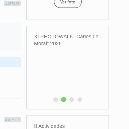
Ver foto
6
#187926
XI PHOTOWALK "Carlos del
Moral" 2026
4
#187927