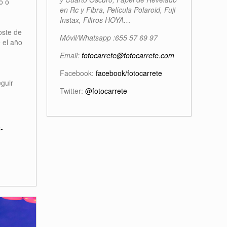
o o
en Rc y Fibra, Película Polaroid, Fuji
Instax, Filtros HOYA…
oste de
Móvil/Whatsapp :655 57 69 97
 el año
Email:
fotocarrete@fotocarrete.com
Facebook:
facebook/fotocarrete
eguir
Twitter:
@fotocarrete
-