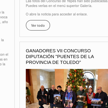
Las fotos del Concurso de Yepes han sido publicadas
Puedes verlas en el menú superior Galería.
 la
O abre la noticia para acceder al enlace.
nvoca
”, año
Ver todo
 la
o
GANADORES VII CONCURSO
con el
DIPUTACIÓN "PUENTES DE LA
tas en
PROVINCIA DE TOLEDO"
o la