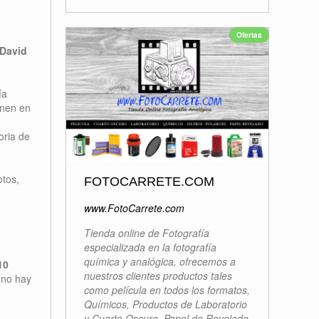
Ofertas
 David
ía
enen en
oria de
otos,
FOTOCARRETE.COM
www.FotoCarrete.com
Tienda online de Fotografía
especializada en la fotografía
química y analógica, ofrecemos a
10
nuestros clientes productos tales
 no hay
como película en todos los formatos,
Químicos, Productos de Laboratorio
y Cuarto Oscuro, Papel de Revelado