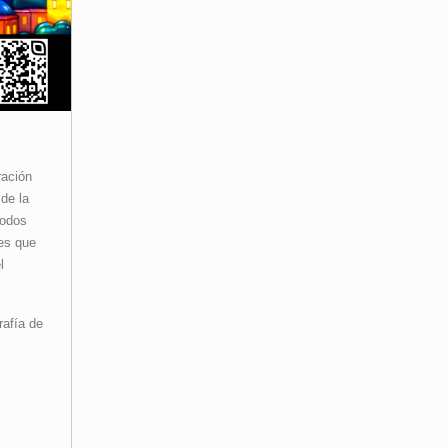
ración
 de la
todos
es que
l
rafía de