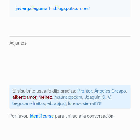
javiergallegomartin.blogspot.com.es/
Adjuntos:
El siguiente usuario dijo gracias:
Prontor
,
Ángeles Crespo
,
albertoamorjimenez
,
mauriciopcom
,
Joaquín G. V.
,
begocarrefreitas
,
ebraojosj
,
lorenzosierra878
Por favor,
Identificarse
para unirse a la conversación.