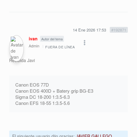
14 Ene 2026 17:53
#192871
ivan
Autor del tema
Admin
FUERA DE LÍNEA
Recibida Javi
Canon EOS 77D
Canon EOS 400D + Batery grip BG-E3
Sigma DC 18-200 1:3.5-6.3
Canon EFS 18-55 1:3.5-5.6
El siguiente usuario dijo gracias:
JAVIER GALLEGO