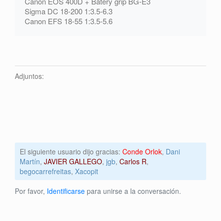
Canon EOS 400D + Batery grip BG-E3
Sigma DC 18-200 1:3.5-6.3
Canon EFS 18-55 1:3.5-5.6
Adjuntos:
El siguiente usuario dijo gracias:
Conde Orlok
,
Dani
Martín
,
JAVIER GALLEGO
,
jgb
,
Carlos R
,
begocarrefreitas
,
Xacopit
Por favor,
Identificarse
para unirse a la conversación.