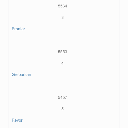
5564
3
Prontor
5553
4
Grebarsan
5457
5
Revor