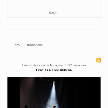
5043
Foro
Estadísticas
Tiempo de carga de la página: 0.124 segundos
Gracias a
Foro Kunena