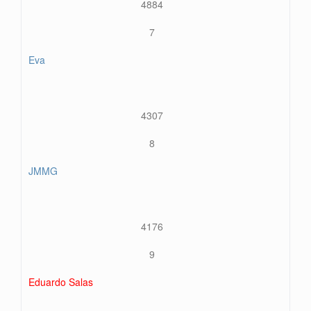
4884
7
Eva
4307
8
JMMG
4176
9
Eduardo Salas