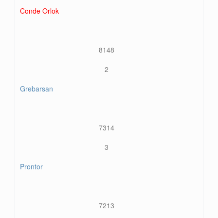
Conde Orlok
8148
2
Grebarsan
7314
3
Prontor
7213