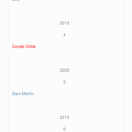
2313
4
Conde Orlok
2222
5
Dani Martín
2213
6