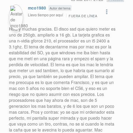
mco1980
Autor del tema
Llevo tiempo por aquí
FUERA DE LÍNEA
Hola y muchas gracias. El disco ssd que quiero meter es
uno de 250gb, ampliarlo a 16 gb. La tarjeta grafica es
una n-vidia gforce 210, el procesador es un i5 2400 a
3.1ghz. El tema de decantarme mas por mac es por la
estabilidad del SO, ya que windows me iba bien hasta
que me metí en una página rara y empezo el spam y la
perdida de velocidad. El tema es que los mac le tendria
que meter un ssd tambien, lo que habria que sumarlo al
precio, ya que también se pueden ampliar. El tema que
me preocupa es lo que comenta Francisco, y es que un
mac con 5 años no soporte bien el CS6, y eso es un
riesgo que no quiero asumir con esos precios. Los
procesadores que hay ahora de mac, son de 5
generacion los mas baratos, y de 6 los que son un poco
mas caros. Pros y contras: yo se que mi ordenador esta
perfecto, mi pantalla super mimada y que puedo hacer
que vaya como un tiro, contras, no se si cuando le meta
la caña que se le avecina lo pueda aguantar. Mac