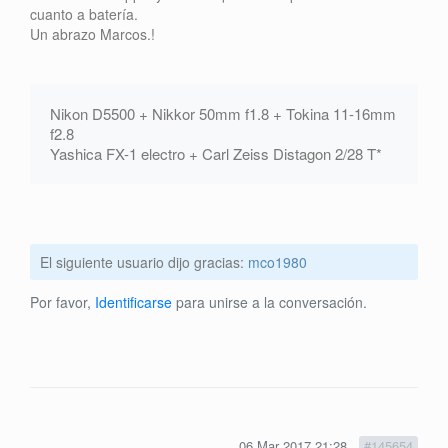
cuanto a batería.
Un abrazo Marcos.!
Nikon D5500 + Nikkor 50mm f1.8 + Tokina 11-16mm
f2.8
Yashica FX-1 electro + Carl Zeiss Distagon 2/28 T*
El siguiente usuario dijo gracias:
mco1980
Por favor,
Identificarse
para unirse a la conversación.
06 Mar 2017 21:28
#145654