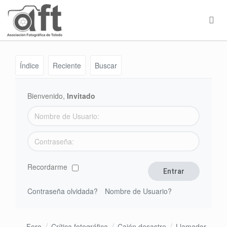
Índice
Reciente
Buscar
Bienvenido,
Invitado
Recordarme
Contraseña olvidada?
Nombre de Usuario?
Foro
Crítica fotográfica
Cajón desastre
Llamador