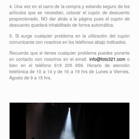
4. Una vez en el carro de la compra y estando seguro de los
artículos que se necesitan, colocar el cupón de descuento
proporcionado. NO dar atrás a la página pues el cupón de
descuento quedará inhabilitado de forma automática.
5. Si surge cualquier problema en la utilización del cupón
comunicarse con nosotros en los teléfonos abajo indicados.
Recuerda que si tienes cualquier problema puedes ponerte
en contacto con nosotros en el email:
info@foto321.com
o
bien en el teléfono 619 205 659. Horario de atención
telefónica de 10 a 14 y de 16 a 19 hrs de Lunes a Viernes.
Agosto de 9 a 15 hrs.