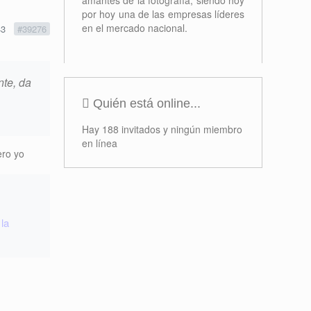
amantes de la fotografía, siendo hoy
por hoy una de las empresas líderes
en el mercado nacional.
43
#39276
nte, da
Quién está online...
Hay 188 invitados y ningún miembro
en línea
ero yo
 la