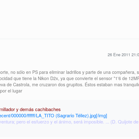
26 Ene 2011 21:
orte, no sólo en PS para eliminar ladrillos y parte de una compañera, 
locidad que tiene la Nikon D2x, ya que convierte el sensor *1'6 de 12M
ueva de Castrola, me cruzaron dos grupitos. Éstos estaban mas tranquil
por el lugar
ornillador y demás cachibaches
ecent/000000/ffffff/LA_TITO (Sagrario Téllez).jpg[/img]
ntura; pero el esfuerzo y el ánimo, será imposible. ... (D. Quijote de