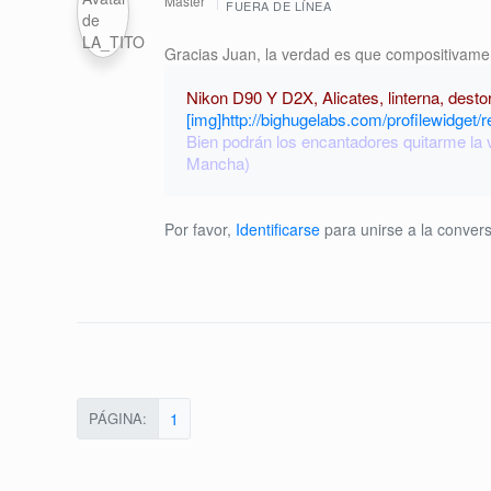
Master
FUERA DE LÍNEA
Gracias Juan, la verdad es que compositivame
Nikon D90 Y D2X, Alicates, linterna, dest
[img]http://bighugelabs.com/profilewidget/r
Bien podrán los encantadores quitarme la ve
Mancha)
Por favor,
Identificarse
para unirse a la convers
PÁGINA:
1