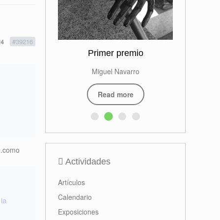
24
#39216
Primer premio
Miguel Navarro
Read more
..como
Actividades
Artículos
Calendario
 la
Exposiciones