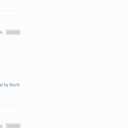
39
#39293
ost by
Marfil
.
32
#39298