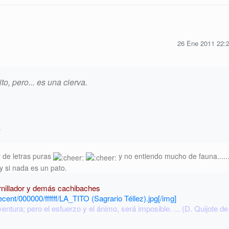
26 Ene 2011 22:
to, pero... es una cierva.
.
y de letras puras
y no entiendo mucho de fauna.....
y si nada es un pato.
ornillador y demás cachibaches
ecent/000000/ffffff/LA_TITO (Sagrario Téllez).jpg[/img]
ntura; pero el esfuerzo y el ánimo, será imposible. ... (D. Quijote de