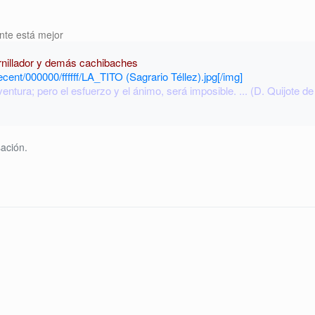
nte está mejor
ornillador y demás cachibaches
ecent/000000/ffffff/LA_TITO (Sagrario Téllez).jpg[/img]
ntura; pero el esfuerzo y el ánimo, será imposible. ... (D. Quijote de
ación.