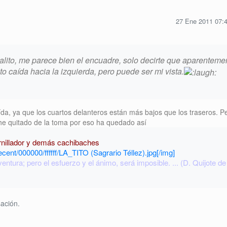
27 Ene 2011 07:
alito, me parece bien el encuadre, solo decirte que aparenteme
o caída hacia la izquierda, pero puede ser mi vista.
da, ya que los cuartos delanteros están más bajos que los traseros. P
 he quitado de la toma por eso ha quedado así
ornillador y demás cachibaches
ecent/000000/ffffff/LA_TITO (Sagrario Téllez).jpg[/img]
ntura; pero el esfuerzo y el ánimo, será imposible. ... (D. Quijote de
ación.