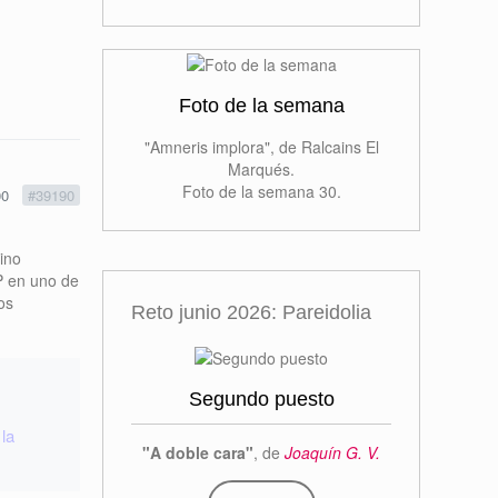
Foto de la semana
"Amneris implora", de Ralcains El
Marqués.
Foto de la semana 30.
00
#39190
sino
P en uno de
os
Reto junio 2026: Pareidolia
Segundo puesto
 la
"A doble cara"
, de
Joaquín G. V.