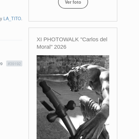
Ver foto
by
LA_TITO
.
XI PHOTOWALK "Carlos del
Moral" 2026
09
#39192