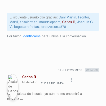
El siguiente usuario dijo gracias:
Dani Martín
,
Prontor
,
Marfil
,
ansolerman
,
mauriciopcom
,
Carlos R
,
Joaquín G.
V.
,
begocarrefreitas
,
lorenzosierra878
Por favor,
Identificarse
para unirse a la conversación.
01 Jul 2026 23:07
#194388
Carlos R
Moderador
FUERA DE LÍNEA
Que chulada de insecto, yo aún no me encontré a
ninguna ...