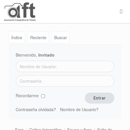
Índice
Reciente
Buscar
Bienvenido,
Invitado
Recordarme
Contraseña olvidada?
Nombre de Usuario?
Foro
Crítica fotográfica
Fauna y flora
Salto de