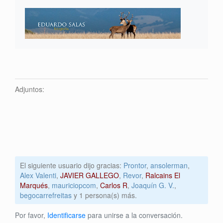
Adjuntos:
El siguiente usuario dijo gracias:
Prontor
,
ansolerman
,
Alex Valenti
,
JAVIER GALLEGO
,
Revor
,
Ralcains El
Marqués
,
mauriciopcom
,
Carlos R
,
Joaquín G. V.
,
begocarrefreitas
y 1 persona(s) más.
Por favor,
Identificarse
para unirse a la conversación.