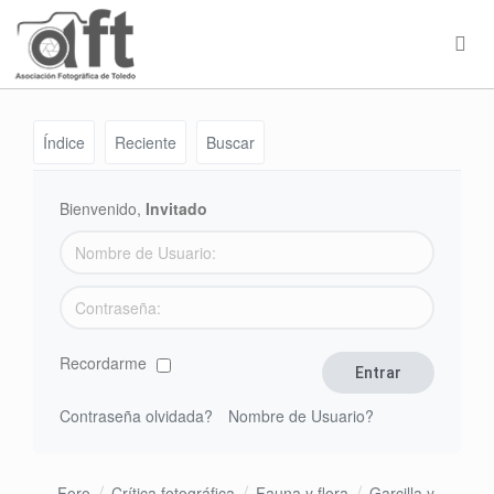
Índice
Reciente
Buscar
Bienvenido,
Invitado
Recordarme
Contraseña olvidada?
Nombre de Usuario?
Foro
Crítica fotográfica
Fauna y flora
Garcilla y