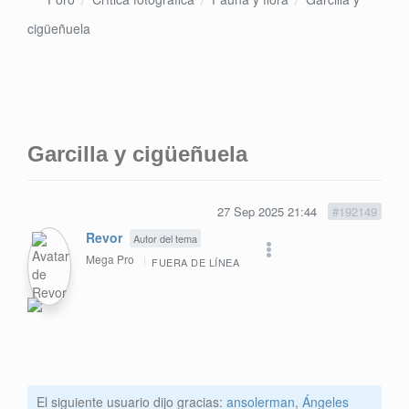
cigüeñuela
Garcilla y cigüeñuela
27 Sep 2025 21:44
#192149
Revor
Autor del tema
Mega Pro
FUERA DE LÍNEA
El siguiente usuario dijo gracias:
ansolerman
,
Ángeles