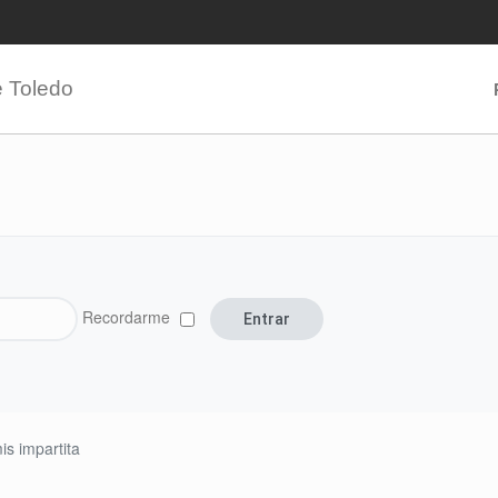
e Toledo
Recordarme
s impartita