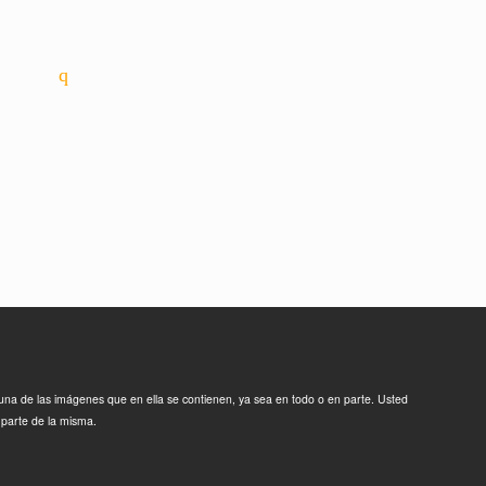
bien para cerrar un negocio, asistir a
un congreso o simplemente pasar
un fin de semana lejos del día a día.
Quién está online...
Hay 212 invitados y un miembro en
línea
Jesús Morales