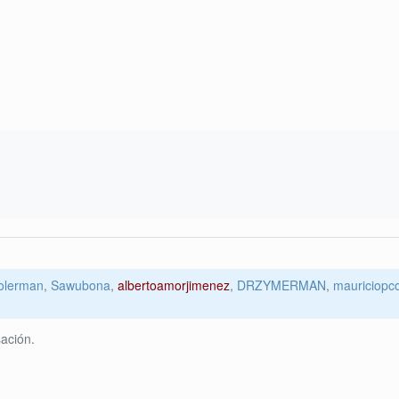
olerman
,
Sawubona
,
albertoamorjimenez
,
DRZYMERMAN
,
mauriciop
ación.