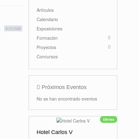
2
#191588
Primer premio
Miguel Navarro
Read more
Actividades
Artículos
Calendario
Exposiciones