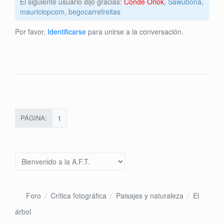
El siguiente usuario dijo gracias:
Conde Orlok
,
Sawubona
,
mauriciopcom
,
begocarrefreitas
Por favor,
Identificarse
para unirse a la conversación.
PÁGINA:
1
Foro
Crítica fotográfica
Paisajes y naturaleza
El
árbol