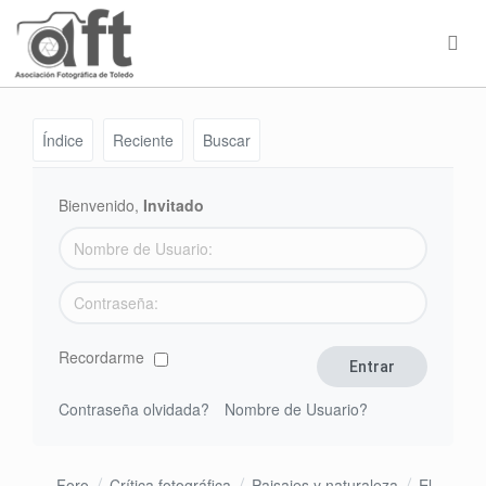
Índice
Reciente
Buscar
Bienvenido,
Invitado
Recordarme
Contraseña olvidada?
Nombre de Usuario?
Foro
Crítica fotográfica
Paisajes y naturaleza
El