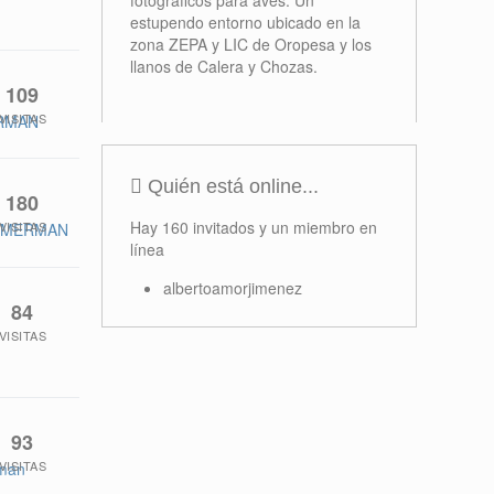
fotograficos para aves. Un
estupendo entorno ubicado en la
zona ZEPA y LIC de Oropesa y los
llanos de Calera y Chozas.
109
VISITAS
RMAN
Quién está online...
180
Hay 160 invitados y un miembro en
VISITAS
YMERMAN
línea
albertoamorjimenez
84
VISITAS
93
VISITAS
rman