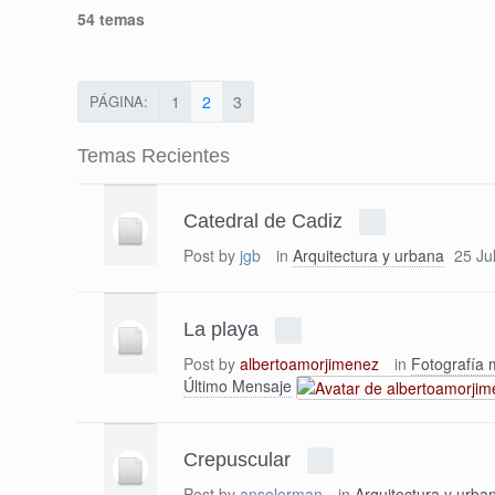
54 temas
PÁGINA:
1
2
3
Temas Recientes
Catedral de Cadiz
Post by
jgb
in
Arquitectura y urbana
25 Ju
La playa
Post by
albertoamorjimenez
in
Fotografía 
Último Mensaje
Crepuscular
Post by
ansolerman
in
Arquitectura y urba