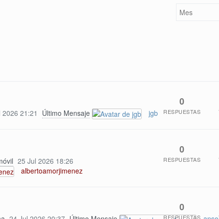
0
RESPUESTAS
l 2026 21:21
Último Mensaje
jgb
0
RESPUESTAS
móvil
25 Jul 2026 18:26
albertoamorjimenez
0
RESPUESTAS
na
24 Jul 2026 20:37
Último Mensaje
anso