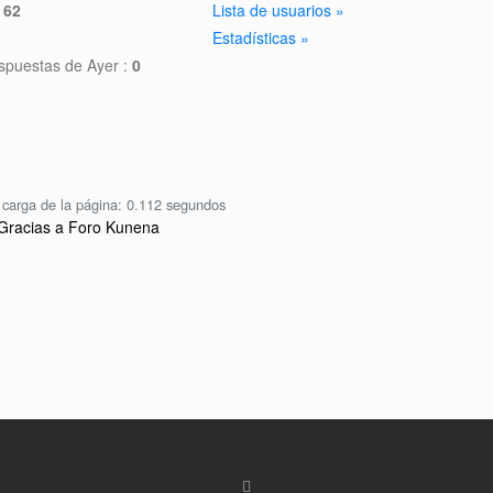
:
62
Lista de usuarios »
Estadísticas »
spuestas de Ayer :
0
carga de la página: 0.112 segundos
Gracias a
Foro Kunena