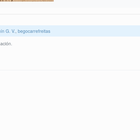
ín G. V.
,
begocarrefreitas
ación.