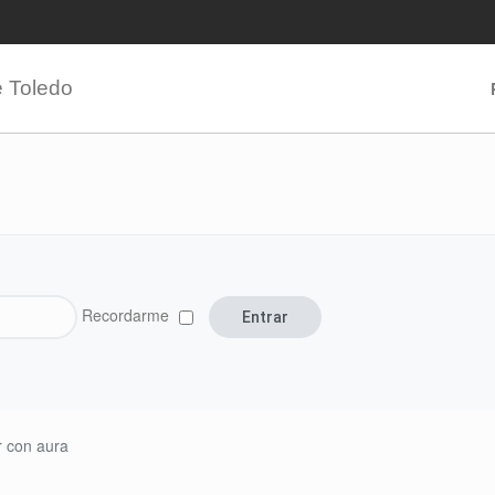
e Toledo
Recordarme
r con aura