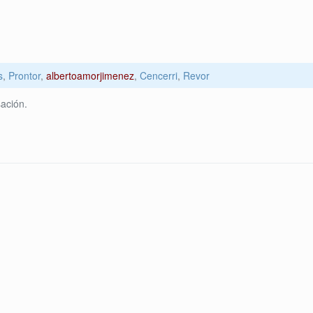
s
,
Prontor
,
albertoamorjimenez
,
Cencerri
,
Revor
ación.