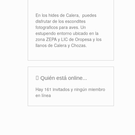
Formación
Proyectos
Concursos
Próximos Eventos
No se han encontrado eventos
Ofertas
Hides de Calera
En los hides de Calera, puedes
disfrutar de los escondites
fotograficos para aves. Un