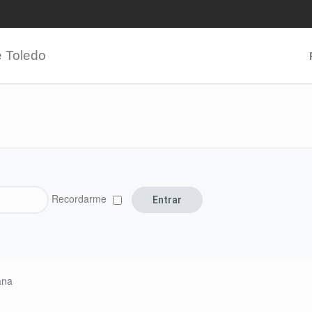
e Toledo
Recordarme
ana