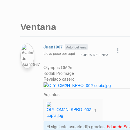
Ventana
Juan1967
Autor del tema
Llevo poco por aquí
FUERA DE LÍNEA
Olympus OM2n
Kodak Proimage
Revelado casero
Adjuntos:
El siguiente usuario dijo gracias:
Eduardo Sal