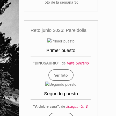
Foto de la semana 30.
Reto junio 2026: Pareidolia
Primer puesto
"DINOSAURIO"
, de
Valle Serrano
Ver foto
Segundo puesto
"A doble cara"
, de
Joaquín G. V.