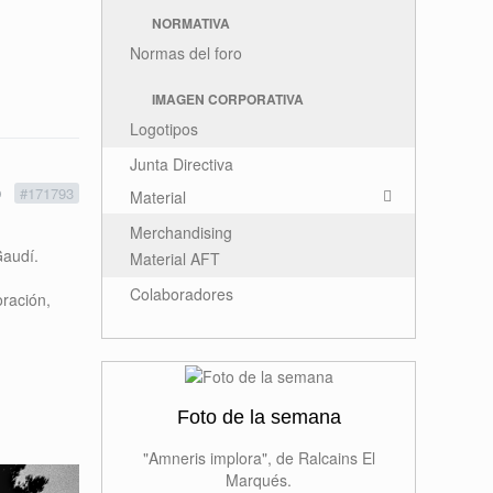
NORMATIVA
Normas del foro
IMAGEN CORPORATIVA
Logotipos
Junta Directiva
9
#171793
Material
Merchandising
Gaudí.
Material AFT
Colaboradores
oración,
Foto de la semana
"Amneris implora", de Ralcains El
Marqués.