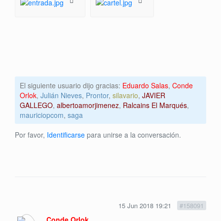
El siguiente usuario dijo gracias:
Eduardo Salas
,
Conde
Orlok
,
Julián Nieves
,
Prontor
,
silavario
,
JAVIER
GALLEGO
,
albertoamorjimenez
,
Ralcains El Marqués
,
mauriciopcom
,
saga
Por favor,
Identificarse
para unirse a la conversación.
15 Jun 2018 19:21
#158091
Conde Orlok