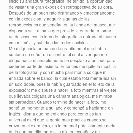
inicio su andadura fotográfica, he tenido la oportunidad
de visitar una gran exposición retrospectiva de su obra.
Después de un buen rato disfrutando y emocionándome
con la exposición, y adquirir algunas de las
reproducciones que vendían en la tienda del museo, me
dispuse a salir al patio que preside la entrada, a tomar
un descaso con la idea de fotografía la entrada al museo
con mi móvil y subirla a las redes sociales.
Me dirigí hacia un banco de granito en el que había
sentado un señor en el centro, el cual al ver que me
dirigía hacia él amablemente se desplazó a un lado para
cederme parte del asiento. Entonces me quité la mochila
de la fotografía, y con mucha parsimonia coloque mi
entrada sobre el banco, la cual estaba totalmente lisa sin
un solo doble, pues la había guardado en el folleto de la
exposición; me dispuse a hacer la foto mientras el viejete
que llevaba colgada una cámara analógica, me miraba
sin parpadear. Cuando termine de hacer la foto, me
senté un momento a su lado y comenzó a hablarme en
Inglés, idioma que no entiendo pero como es tan
universal es el que la gente mas practica cuando se
cruza en el extranjero, no le entendí prácticamente nada
de lo que me dijo, pero si le dije en español y en