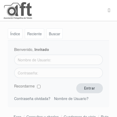
Índice
Reciente
Buscar
Bienvenido,
Invitado
Recordarme
Contraseña olvidada?
Nombre de Usuario?
Foro
Consultas y charlas
Cuadernos de viaje
Ruta