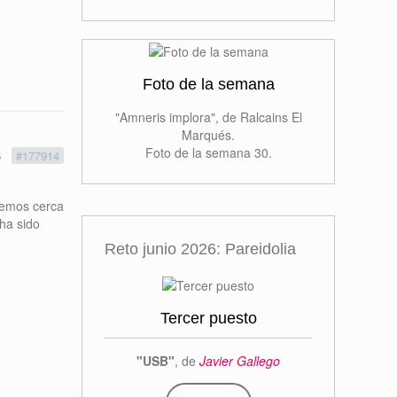
Foto de la semana
"Amneris implora", de Ralcains El
Marqués.
Foto de la semana 30.
6
#177914
nemos cerca
 ha sido
Reto junio 2026: Pareidolia
Primer puesto
"DINOSAURIO"
, de
Valle Serrano