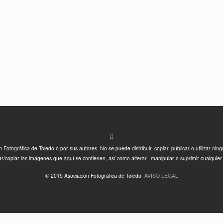
otográfica de Toledo o por sus autores. No se puede distribuir, copiar, publicar o utilizar nin
/copiar las imágenes que aquí se contienen, así como alterar, manipular o suprimir cualquier
© 2015 Asociación Fotográfica de Toledo.
AVISO LEGAL