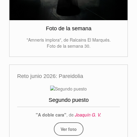
Foto de la semana
"Amneris implora", de Ralcains El Marqués.
Foto de la semana 30.
Reto junio 2026: Pareidolia
Segundo puesto
"A doble cara"
, de
Joaquín G. V.
Ver foto