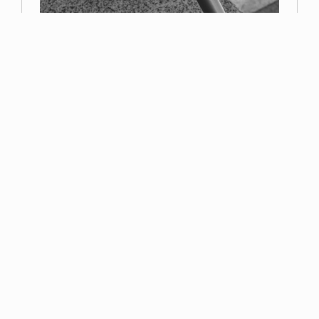
Primer premio
Miguel Navarro
Read more
Esta página web contiene elementos con derechos reservados por la Asociación
Fotográfica de Toledo o por sus autores. No se puede distribuir, copiar, publicar o
utilizar ninguna de las imágenes que en ella se contienen, ya sea en todo o en
parte. Usted no puede descargar/copiar las imágenes que aquí se contienen, así