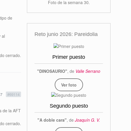
Foto de la semana 30.
tipo de
Reto junio 2026: Pareidolia
 al
ido cerrado.
Primer puesto
"DINOSAURIO"
, de
Valle Serrano
Ver foto
57
#69114
Segundo puesto
os de la AFT
"A doble cara"
, de
Joaquín G. V.
ido cerrado.