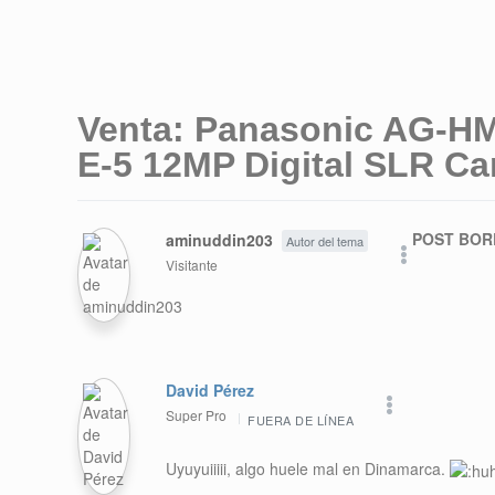
Venta: Panasonic AG-
E-5 12MP Digital SLR C
POST BOR
aminuddin203
Autor del tema
Visitante
David Pérez
Super Pro
FUERA DE LÍNEA
Uyuyuiiiii, algo huele mal en Dinamarca.