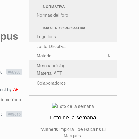
NORMATIVA
Normas del foro
IMAGEN CORPORATIVA
mpus
Logotipos
Junta Directiva
Material
Merchandising
26
#68987
Material AFT
Colaboradores
Post by
AFT
.
ido cerrado.
35
#69010
Foto de la semana
"Amneris implora", de Ralcains El
Marqués.