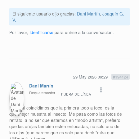
El siguiente usuario dijo gracias:
Dani Martín
,
Joaquín G.
V.
Por favor,
Identificarse
para unirse a la conversación.
29 May 2026 09:29
#194124
Dani Martín
Requetemaster
FUERA DE LÍNEA
No se si coincidimos que la primera todo a foco, es la
que mejor muestra al insecto. Me pasa como las fotos de
retrato, a no ser que estemos en "modo artista", prefiero
que las orejas también estén enfocadas, no solo uno de
los ojos (que parece que es solo para decir "mira que
105mm f1.4 tengo.