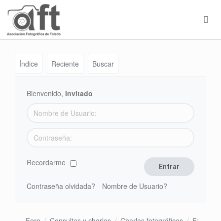
Índice
Reciente
Buscar
Bienvenido,
Invitado
Recordarme
Contraseña olvidada?
Nombre de Usuario?
Foro
Consultas y charlas
Charlas fotográficas
F;