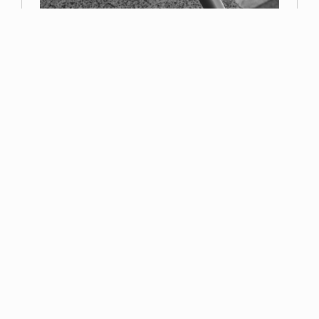
Primer premio
Miguel Navarro
Read more
Esta página web contiene elementos con derechos reservados por la Asociación
Fotográfica de Toledo o por sus autores. No se puede distribuir, copiar, publicar o
utilizar ninguna de las imágenes que en ella se contienen, ya sea en todo o en
parte. Usted no puede descargar/copiar las imágenes que aquí se contienen, así
como alterar, manipular o suprimir cualquier parte de la misma.