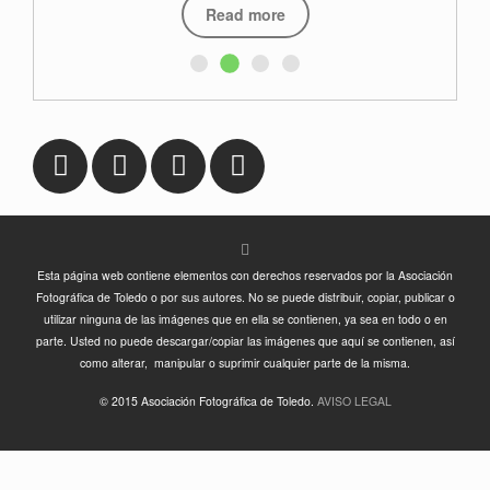
Read more
Esta página web contiene elementos con derechos reservados por la Asociación
Fotográfica de Toledo o por sus autores. No se puede distribuir, copiar, publicar o
utilizar ninguna de las imágenes que en ella se contienen, ya sea en todo o en
parte. Usted no puede descargar/copiar las imágenes que aquí se contienen, así
como alterar, manipular o suprimir cualquier parte de la misma.
© 2015 Asociación Fotográfica de Toledo.
AVISO LEGAL