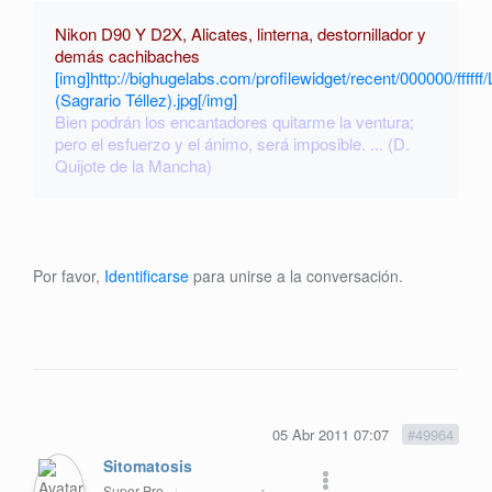
Nikon D90 Y D2X, Alicates, linterna, destornillador y
demás cachibaches
[img]http://bighugelabs.com/profilewidget/recent/000000/fffff
(Sagrario Téllez).jpg[/img]
Bien podrán los encantadores quitarme la ventura;
pero el esfuerzo y el ánimo, será imposible. ... (D.
Quijote de la Mancha)
Por favor,
Identificarse
para unirse a la conversación.
05 Abr 2011 07:07
#49964
Sitomatosis
Super Pro