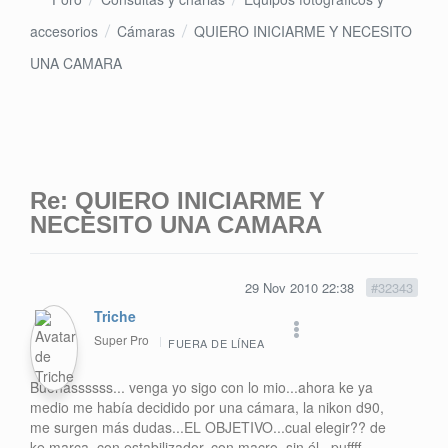
accesorios
Cámaras
QUIERO INICIARME Y NECESITO
UNA CAMARA
Re: QUIERO INICIARME Y
NECESITO UNA CAMARA
29 Nov 2010 22:38
#32343
Triche
Super Pro
FUERA DE LÍNEA
Buenassssss... venga yo sigo con lo mio...ahora ke ya
medio me había decidido por una cámara, la nikon d90,
me surgen más dudas...EL OBJETIVO...cual elegir?? de
ke marca, con estabilizador, con macro, sin él...puffff