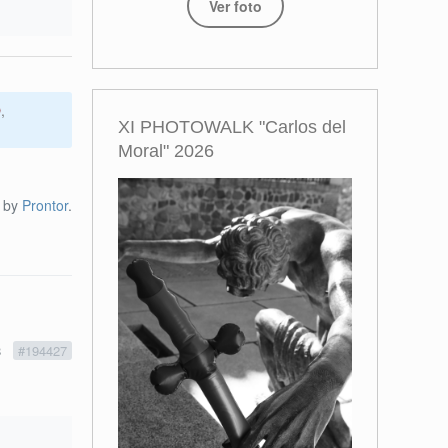
Ver foto
O
,
XI PHOTOWALK "Carlos del
Moral" 2026
t by
Prontor
.
8
#194427