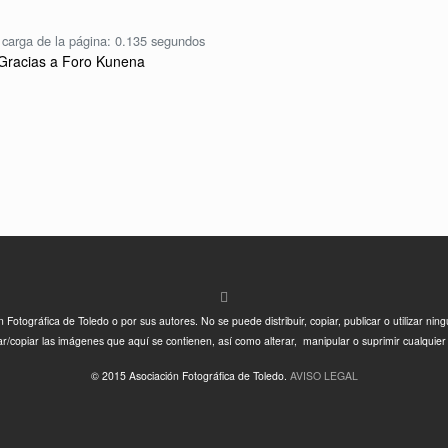
carga de la página: 0.135 segundos
Gracias a
Foro Kunena
otográfica de Toledo o por sus autores. No se puede distribuir, copiar, publicar o utilizar nin
/copiar las imágenes que aquí se contienen, así como alterar, manipular o suprimir cualquier
© 2015 Asociación Fotográfica de Toledo.
AVISO LEGAL