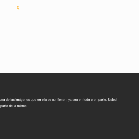
guna de las imágenes que en ella se contienen, ya sea en todo o en parte. Usted
 parte de la misma.