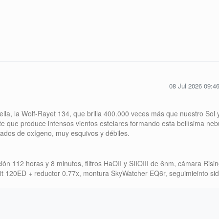
08 Jul 2026 09:4
ella, la Wolf-Rayet 134, que brilla 400.000 veces más que nuestro Sol 
 que produce intensos vientos estelares formando esta bellísima neb
zados de oxígeno, muy esquivos y débiles.
ión 112 horas y 8 minutos, filtros HaOII y SIIOIII de 6nm, cámara Ris
t 120ED + reductor 0.77x, montura SkyWatcher EQ6r, seguimieinto si