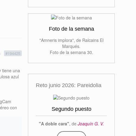
Foto de la semana
"Amneris implora", de Ralcains El
Marqués.
Foto de la semana 30.
6
#194425
y tiene una
ulosa azul
Reto junio 2026: Pareidolia
ingCam
déreo con
Segundo puesto
"A doble cara"
, de
Joaquín G. V.