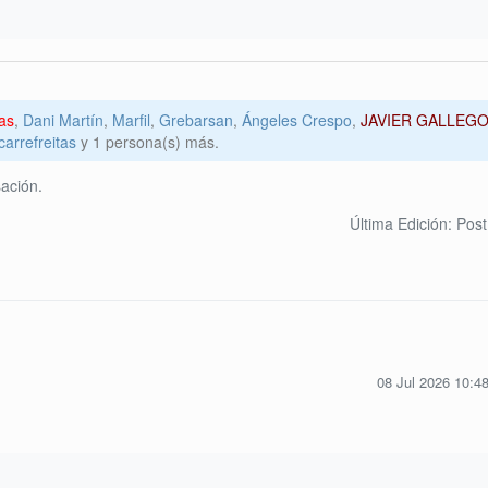
as
,
Dani Martín
,
Marfil
,
Grebarsan
,
Ángeles Crespo
,
JAVIER GALLEG
arrefreitas
y 1 persona(s) más.
ación.
Última Edición: Pos
08 Jul 2026 10:4