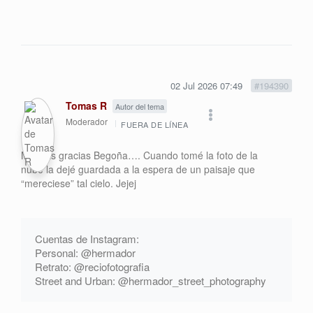
02 Jul 2026 07:49
#194390
Tomas R
Autor del tema
Moderador
FUERA DE LÍNEA
Muchas gracias Begoña…. Cuando tomé la foto de la
nube la dejé guardada a la espera de un paisaje que
“mereciese” tal cielo. Jejej
Cuentas de Instagram:
Personal: @hermador
Retrato: @reciofotografia
Street and Urban: @hermador_street_photography