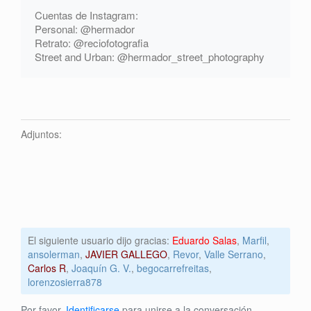
Cuentas de Instagram:
Personal: @hermador
Retrato: @reciofotografia
Street and Urban: @hermador_street_photography
Adjuntos:
El siguiente usuario dijo gracias:
Eduardo Salas
,
Marfil
,
ansolerman
,
JAVIER GALLEGO
,
Revor
,
Valle Serrano
,
Carlos R
,
Joaquín G. V.
,
begocarrefreitas
,
lorenzosierra878
Por favor,
Identificarse
para unirse a la conversación.