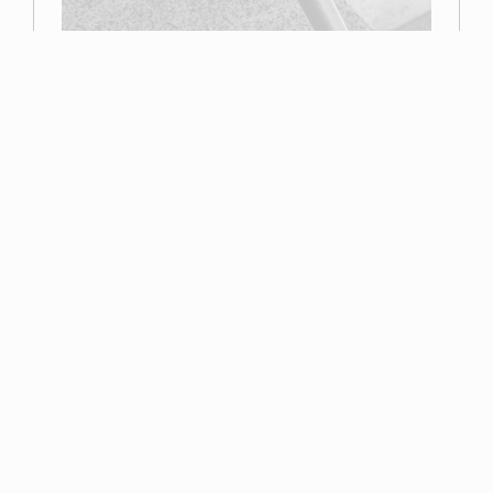
Primer premio
Miguel Navarro
Read more
Esta página web contiene elementos con derechos reservados por la Asociación
Fotográfica de Toledo o por sus autores. No se puede distribuir, copiar, publicar o
utilizar ninguna de las imágenes que en ella se contienen, ya sea en todo o en
parte. Usted no puede descargar/copiar las imágenes que aquí se contienen, así