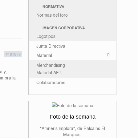
NORMATIVA
Normas del foro
IMAGEN CORPORATIVA
Logotipos
Junta Directiva
8
#191979
Material
Merchandising
a y,
Material AFT
umbra la
Colaboradores
Foto de la semana
"Amneris implora", de Ralcains El
Marqués.