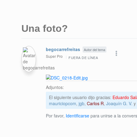
Una foto?
begocarrefreitas
Autor del tema
Super Pro
FUERA DE LÍNEA
Adjuntos:
El siguiente usuario dijo gracias:
Eduardo Sal
mauriciopcom
,
jgb
,
Carlos R
,
Joaquín G. V.
y 
Por favor,
Identificarse
para unirse a la convers