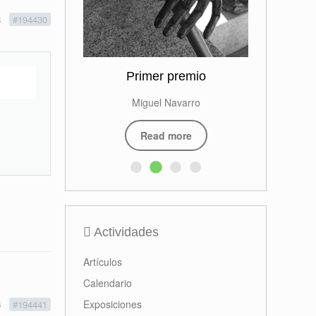
8
#194430
Primer premio
Miguel Navarro
Read more
Actividades
Artículos
Calendario
Exposiciones
6
#194441