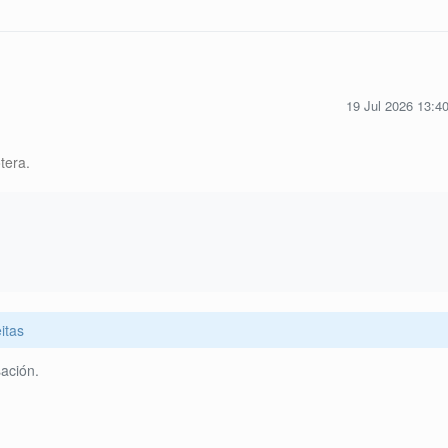
19 Jul 2026 13:4
tera.
itas
ación.