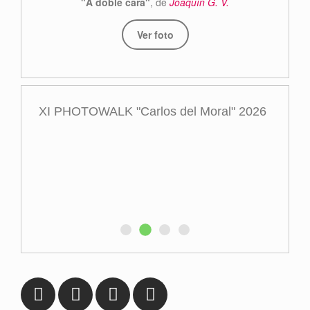
"A doble cara"
, de
Joaquín G. V.
Ver foto
XI PHOTOWALK "Carlos del Moral" 2026