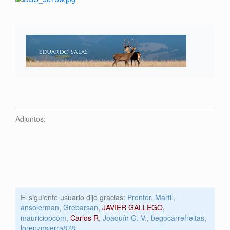
Adjuntos:
El siguiente usuario dijo gracias:
Prontor
,
Marfil
,
ansolerman
,
Grebarsan
,
JAVIER GALLEGO
,
mauriciopcom
,
Carlos R
,
Joaquín G. V.
,
begocarrefreitas
,
lorenzosierra878