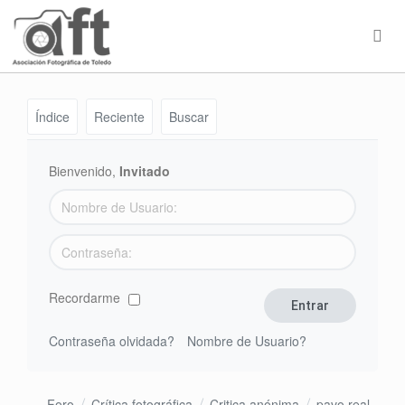
Índice
Reciente
Buscar
Bienvenido,
Invitado
Recordarme
Contraseña olvidada?
Nombre de Usuario?
Foro
Crítica fotográfica
Critica anónima
pavo real