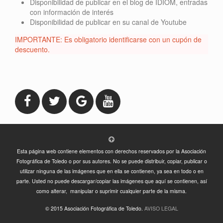
Disponibilidad de publicar en el blog de IDIOM, entradas
con información de interés
Disponibilidad de publicar en su canal de Youtube
IMPORTANTE: Es obligatorio identificarse con un cupón de
descuento.
Esta página web contiene elementos con derechos reservados por la Asociación
Fotográfica de Toledo o por sus autores. No se puede distribuir, copiar, publicar o
utilizar ninguna de las imágenes que en ella se contienen, ya sea en todo o en
parte. Usted no puede descargar/copiar las imágenes que aquí se contienen, así
como alterar, manipular o suprimir cualquier parte de la misma.
© 2015 Asociación Fotográfica de Toledo.
AVISO LEGAL