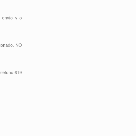
a envío y o
cionado. NO
teléfono 619