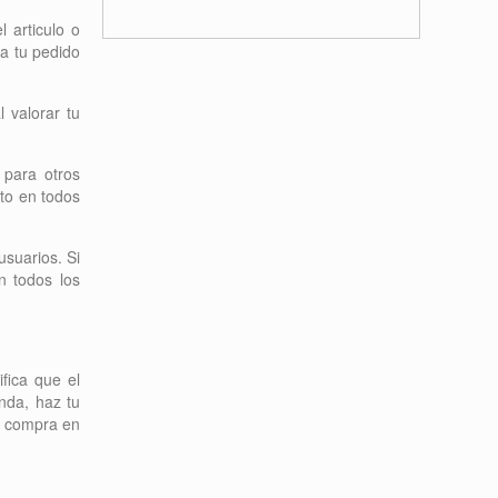
 articulo o
ra tu pedido
l valorar tu
 para otros
to en todos
usuarios. Si
n todos los
ifica que el
enda, haz tu
la compra en