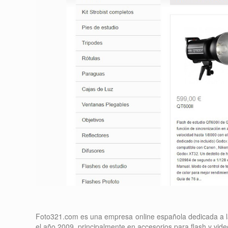
Foto321.com es una empresa online española dedicada a l
el año 2009, principalmente en accesorios para flash y vide