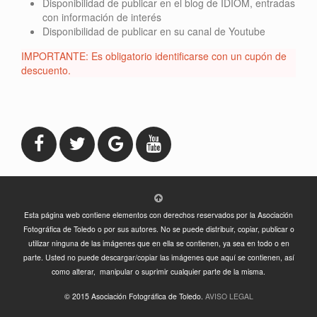
Disponibilidad de publicar en el blog de IDIOM, entradas
con información de interés
Disponibilidad de publicar en su canal de Youtube
IMPORTANTE: Es obligatorio identificarse con un cupón de
descuento.
Esta página web contiene elementos con derechos reservados por la Asociación
Fotográfica de Toledo o por sus autores. No se puede distribuir, copiar, publicar o
utilizar ninguna de las imágenes que en ella se contienen, ya sea en todo o en
parte. Usted no puede descargar/copiar las imágenes que aquí se contienen, así
como alterar, manipular o suprimir cualquier parte de la misma.
© 2015 Asociación Fotográfica de Toledo.
AVISO LEGAL